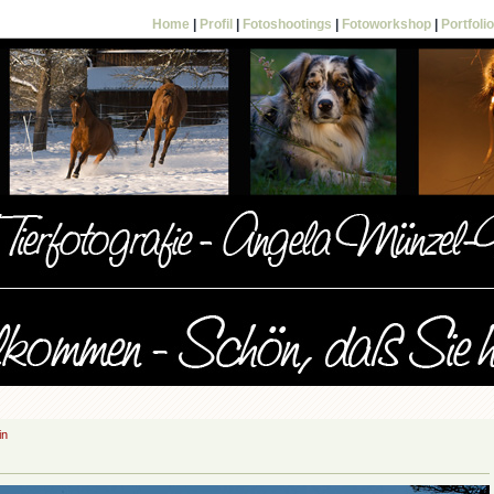
Home
|
Profil
|
Fotoshootings
|
Fotoworkshop
|
Portfolio
in